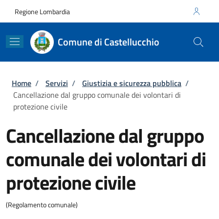
Salta al contenuto principale
Skip to footer content
Regione Lombardia
Comune di Castellucchio
Briciole di pane
Home
/
Servizi
/
Giustizia e sicurezza pubblica
/
Cancellazione dal gruppo comunale dei volontari di
protezione civile
Cancellazione dal gruppo
comunale dei volontari di
protezione civile
(Regolamento comunale)