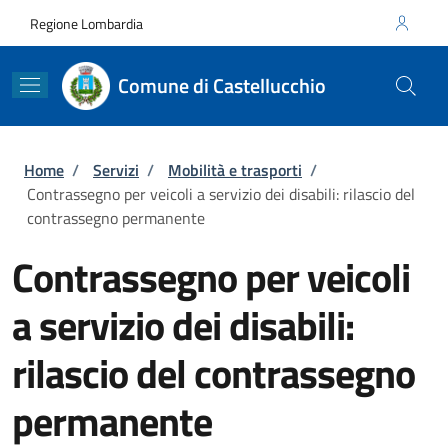
Salta al contenuto principale
Skip to footer content
Regione Lombardia
Comune di Castellucchio
Briciole di pane
Home
/
Servizi
/
Mobilità e trasporti
/
Contrassegno per veicoli a servizio dei disabili: rilascio del
contrassegno permanente
Contrassegno per veicoli
a servizio dei disabili:
rilascio del contrassegno
permanente