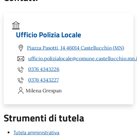
Ufficio Polizia Locale
Piazza Pasotti, 14 46014 Castellucchio (MN)
ufficio.polizialocale@comune.castellucchio.mn.
0376 4343226
0376 4343227
Milena
Grespan
Strumenti di tutela
Tutela amministrativa