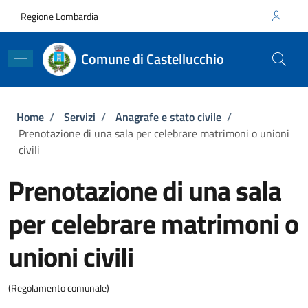
Salta al contenuto principale
Skip to footer content
Regione Lombardia
Comune di Castellucchio
Briciole di pane
Home
/
Servizi
/
Anagrafe e stato civile
/
Prenotazione di una sala per celebrare matrimoni o unioni
civili
Prenotazione di una sala
per celebrare matrimoni o
unioni civili
(Regolamento comunale)