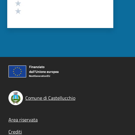
Valuta 2 stelle su 5
Valuta 1 stelle su 5
Comune di Castellucchio
Footer menu
Area riservata
Crediti