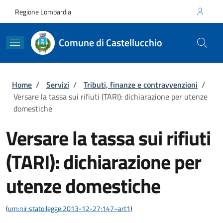
Salta al contenuto principale
Skip to footer content
Regione Lombardia
Comune di Castellucchio
Briciole di pane
Home
/
Servizi
/
Tributi, finanze e contravvenzioni
/
Versare la tassa sui rifiuti (TARI): dichiarazione per utenze
domestiche
Versare la tassa sui rifiuti
(TARI): dichiarazione per
utenze domestiche
(
urn:nir:stato:legge:2013-12-27;147~art1
)