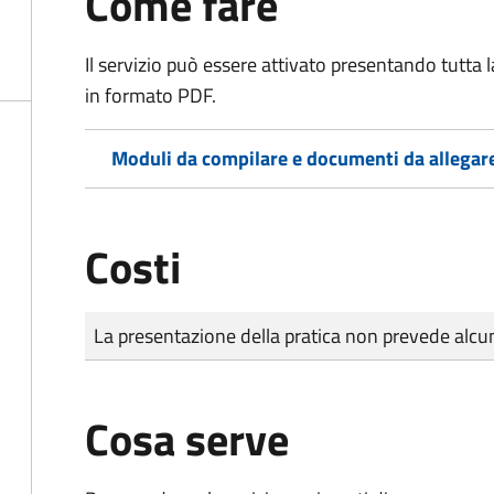
Come fare
Il servizio può essere attivato presentando tutta
in formato PDF.
Moduli da compilare e documenti da allegar
Costi
Tipo di pagamento
Importo
La presentazione della pratica non prevede al
Cosa serve