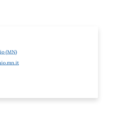
hio (MN)
hio.mn.it