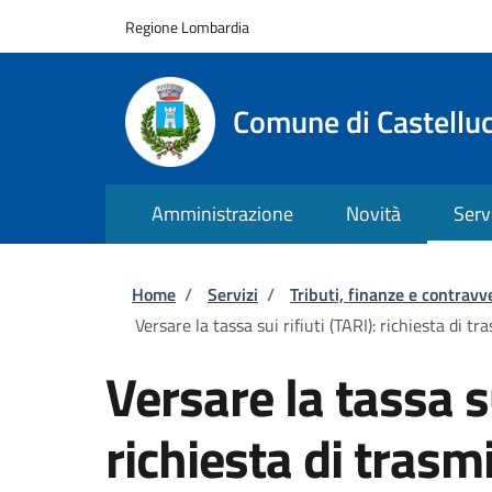
Salta al contenuto principale
Skip to footer content
Regione Lombardia
Comune di Castellu
Amministrazione
Novità
Serv
Briciole di pane
Home
/
Servizi
/
Tributi, finanze e contravv
Versare la tassa sui rifiuti (TARI): richiesta di 
Versare la tassa su
richiesta di trasmi