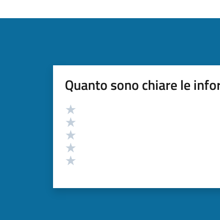
Quanto sono chiare le info
Valutazione
Valuta 5 stelle su 5
Valuta 4 stelle su 5
Valuta 3 stelle su 5
Valuta 2 stelle su 5
Valuta 1 stelle su 5