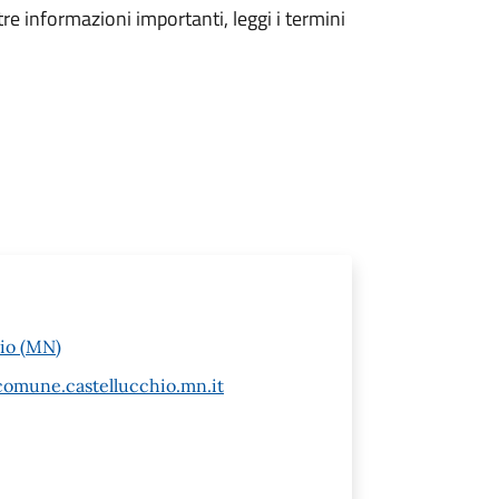
tre informazioni importanti, leggi i termini
hio (MN)
@comune.castellucchio.mn.it