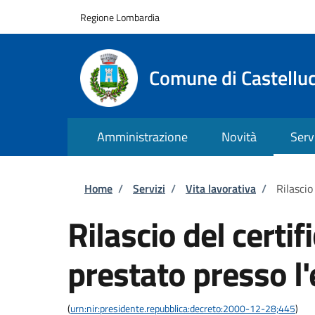
Salta al contenuto principale
Skip to footer content
Regione Lombardia
Comune di Castellu
Amministrazione
Novità
Serv
Briciole di pane
Home
/
Servizi
/
Vita lavorativa
/
Rilascio
Rilascio del certif
prestato presso l
(
urn:nir:presidente.repubblica:decreto:2000-12-28;445
)