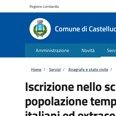
Salta al contenuto principale
Skip to footer content
Regione Lombardia
Comune di Castellu
Amministrazione
Novità
Serv
Briciole di pane
Home
/
Servizi
/
Anagrafe e stato civile
/
Iscrizione nello s
popolazione tempo
italiani ed extrac