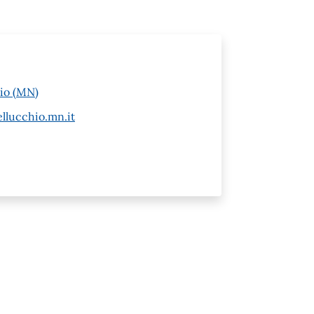
hio (MN)
llucchio.mn.it