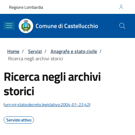
Salta al contenuto principale
Skip to footer content
Regione Lombardia
Comune di Castellucchio
Briciole di pane
Home
/
Servizi
/
Anagrafe e stato civile
/
Ricerca negli archivi storici
Ricerca negli archivi
storici
(
urn:nir:stato:decreto.legislativo:2004-01-22;42
)
Servizio attivo