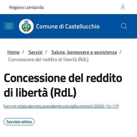
Salta al contenuto principale
Skip to footer content
Regione Lombardia
Comune di Castellucchio
Briciole di pane
Home
/
Servizi
/
Salute, benessere e assistenza
/
Concessione del reddito di libertà (RdL)
Concessione del reddito
di libertà (RdL)
(
urn:nir:stato:decreto.presidente.consiglio.ministri:2020-12-17
)
Servizio attivo