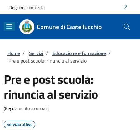
Salta al contenuto principale
Skip to footer content
Regione Lombardia
Comune di Castellucchio
Briciole di pane
Home
/
Servizi
/
Educazione e formazione
/
Pre e post scuola: rinuncia al servizio
Pre e post scuola:
rinuncia al servizio
(Regolamento comunale)
Servizio attivo