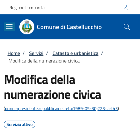
Salta al contenuto principale
Skip to footer content
Regione Lombardia
Comune di Castellucchio
Briciole di pane
Home
/
Servizi
/
Catasto e urbanistica
/
Modifica della numerazione civica
Modifica della
numerazione civica
(
urn:nir:presidente.repubblica:decreto:1989-05-30;223~art43
)
Servizio attivo