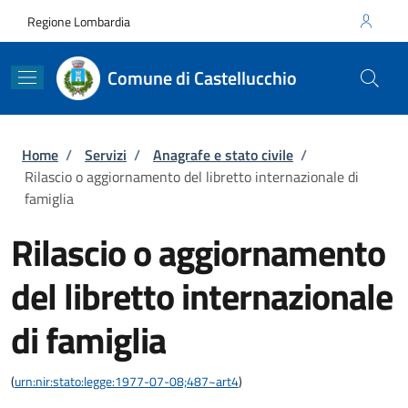
Salta al contenuto principale
Skip to footer content
Regione Lombardia
Comune di Castellucchio
Briciole di pane
Home
/
Servizi
/
Anagrafe e stato civile
/
Rilascio o aggiornamento del libretto internazionale di
famiglia
Rilascio o aggiornamento
del libretto internazionale
di famiglia
(
urn:nir:stato:legge:1977-07-08;487~art4
)