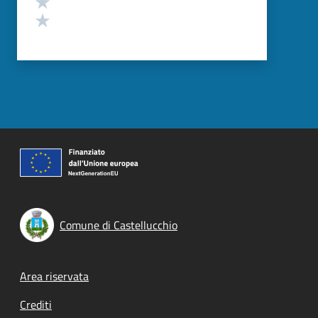
Valuta 1 stelle su 5
Comune di Castellucchio
Footer menu
Area riservata
Crediti