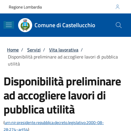
Salta al contenuto principale
Skip to footer content
Regione Lombardia
Comune di Castellucchio
Briciole di pane
Home
/
Servizi
/
Vita lavorativa
/
Disponibilità preliminare ad accogliere lavori di pubblica
utilità
Disponibilità preliminare
ad accogliere lavori di
pubblica utilità
(
urn:nir:presidente.repubblica:decreto.legislativo:2000-08-
28;274~art54
)