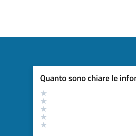
Quanto sono chiare le info
Valutazione
Valuta 5 stelle su 5
Valuta 4 stelle su 5
Valuta 3 stelle su 5
Valuta 2 stelle su 5
Valuta 1 stelle su 5