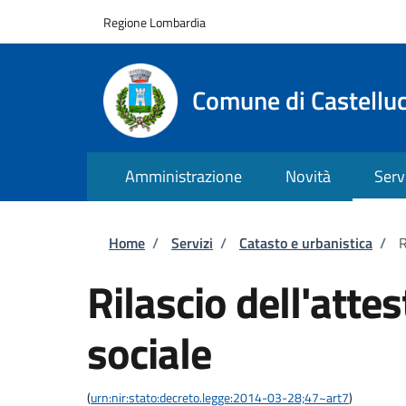
Salta al contenuto principale
Skip to footer content
Regione Lombardia
Comune di Castellu
Amministrazione
Novità
Serv
Briciole di pane
Home
/
Servizi
/
Catasto e urbanistica
/
R
Rilascio dell'atte
sociale
(
urn:nir:stato:decreto.legge:2014-03-28;47~art7
)