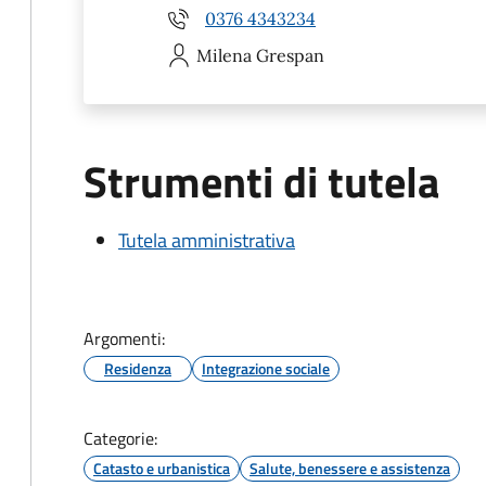
0376 4343234
Milena
Grespan
Strumenti di tutela
Tutela amministrativa
Argomenti:
Residenza
Integrazione sociale
Categorie:
Catasto e urbanistica
Salute, benessere e assistenza