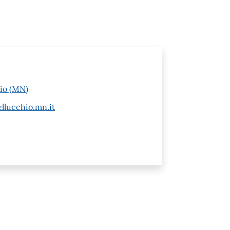
hio (MN)
llucchio.mn.it