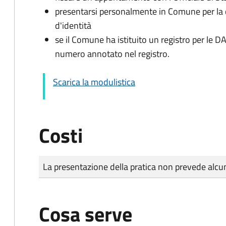
presentarsi personalmente in Comune per l
d'identità
se il Comune ha istituito un registro per le 
numero annotato nel registro.
Scarica la modulistica
Costi
Tipo di pagamento
Importo
La presentazione della pratica non prevede al
Cosa serve