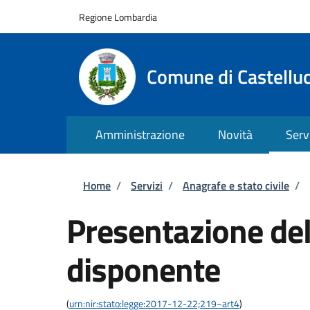
Salta al contenuto principale
Skip to footer content
Regione Lombardia
Comune di Castellu
Amministrazione
Novità
Serv
Briciole di pane
Home
/
Servizi
/
Anagrafe e stato civile
/
Presentazione del
disponente
(
urn:nir:stato:legge:2017-12-22;219~art4
)