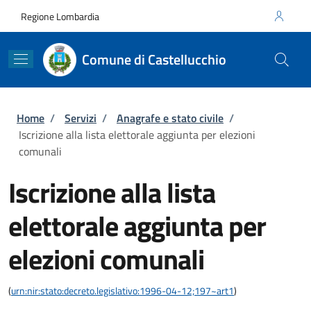
Salta al contenuto principale
Skip to footer content
Regione Lombardia
Comune di Castellucchio
Briciole di pane
Home
/
Servizi
/
Anagrafe e stato civile
/
Iscrizione alla lista elettorale aggiunta per elezioni
comunali
Iscrizione alla lista
elettorale aggiunta per
elezioni comunali
(
urn:nir:stato:decreto.legislativo:1996-04-12;197~art1
)