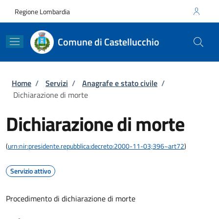
Salta al contenuto principale
Skip to footer content
Regione Lombardia
Comune di Castellucchio
Briciole di pane
Home
/
Servizi
/
Anagrafe e stato civile
/
Dichiarazione di morte
Dichiarazione di morte
(
urn:nir:presidente.repubblica:decreto:2000-11-03;396~art72
)
Servizio attivo
Procedimento di dichiarazione di morte