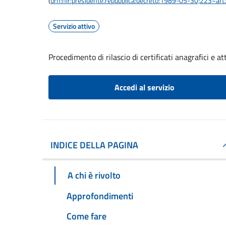
(
urn:nir:presidente.repubblica:decreto:1989-05-30;223~ar
Servizio attivo
Procedimento di rilascio di certificati anagrafici e att
Accedi al servizio
INDICE DELLA PAGINA
A chi è rivolto
Approfondimenti
Come fare