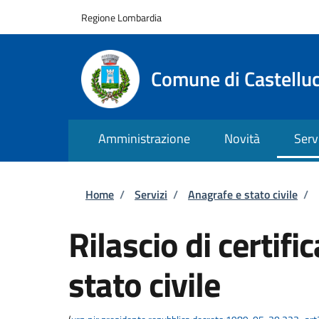
Salta al contenuto principale
Skip to footer content
Regione Lombardia
Comune di Castellu
Amministrazione
Novità
Serv
Briciole di pane
Home
/
Servizi
/
Anagrafe e stato civile
/
Rilascio di certific
stato civile