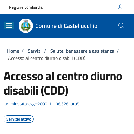
Salta al contenuto principale
Skip to footer content
Regione Lombardia
Comune di Castellucchio
Briciole di pane
Home
/
Servizi
/
Salute, benessere e assistenza
/
Accesso al centro diurno disabili (CDD)
Accesso al centro diurno
disabili (CDD)
(
urn:nir:stato:legge:2000-11-08;328~art6
)
Servizio attivo