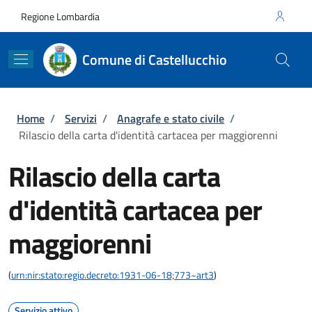
Salta al contenuto principale
Skip to footer content
Regione Lombardia
Comune di Castellucchio
Briciole di pane
Home
/
Servizi
/
Anagrafe e stato civile
/
Rilascio della carta d'identità cartacea per maggiorenni
Rilascio della carta
d'identità cartacea per
maggiorenni
(
urn:nir:stato:regio.decreto:1931-06-18;773~art3
)
Servizio attivo