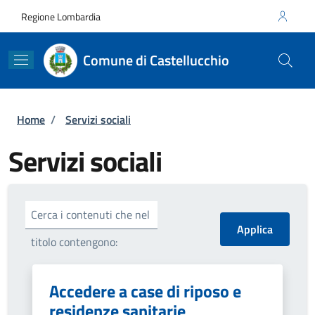
Salta al contenuto principale
Skip to footer content
Regione Lombardia
Comune di Castellucchio
Briciole di pane
Home
/
Servizi sociali
Servizi sociali
Cerca i contenuti che nel
titolo contengono:
Accedere a case di riposo e
residenze sanitarie