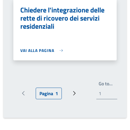
Chiedere l'integrazione delle
rette di ricovero dei servizi
residenziali
VAI ALLA PAGINA
Write th
Go to…
Pagina
1
Pagina precedente
Pagina attuale
Prossima pagina