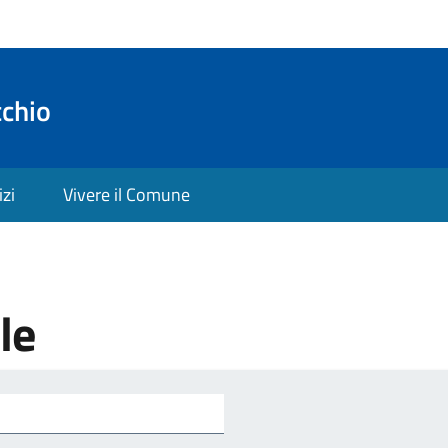
cchio
izi
Vivere il Comune
le