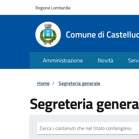
Salta al contenuto principale
Skip to footer content
Regione Lombardia
Comune di Castellu
Amministrazione
Novità
Serv
Briciole di pane
Home
/
Segreteria generale
Segreteria genera
Cerca i contenuti che nel titolo contengono: